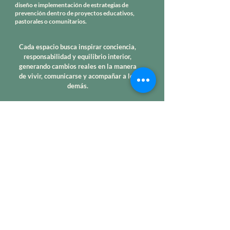
diseño e implementación de estrategias de
prevención dentro de proyectos educativos,
pastorales o comunitarios.
​Cada espacio busca inspirar conciencia,
responsabilidad y equilibrio interior,
generando cambios reales en la manera
de vivir, comunicarse y acompañar a los
demás.
CHARLA PARA JÓVENES Y
ADOLESCENTES
CHARLA PARA PADRES Y
EDUCADORES
CHARLA PARA LÍDERES,
INSTITUCIONES Y
COMUNIDADES